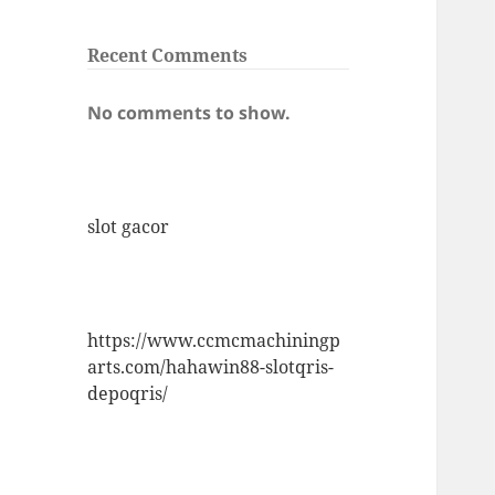
Recent Comments
No comments to show.
slot gacor
https://www.ccmcmachiningp
arts.com/hahawin88-slotqris-
depoqris/