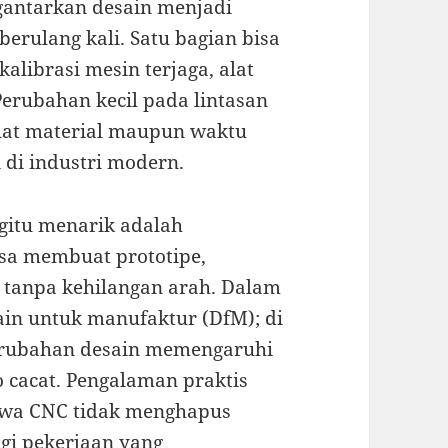
antarkan desain menjadi
 berulang kali. Satu bagian bisa
kalibrasi mesin terjaga, alat
Perubahan kecil pada lintasan
mat material maupun waktu
 di industri modern.
gitu menarik adalah
isa membuat prototipe,
 tanpa kehilangan arah. Dalam
esain untuk manufaktur (DfM); di
perubahan desain memengaruhi
o cacat. Pengalaman praktis
hwa CNC tidak menghapus
gi pekerjaan yang