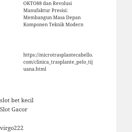
OKTO88 dan Revolusi
Manufaktur Presisi:
Membangun Masa Depan
Komponen Teknik Modern
https://microtrasplantecabello.
com/clinica_trasplante_pelo_tij
uana.html
slot bet kecil
Slot Gacor
virgo222