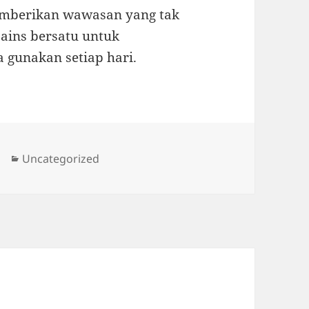
mberikan wawasan yang tak
sains bersatu untuk
 gunakan setiap hari.
Categories
Uncategorized