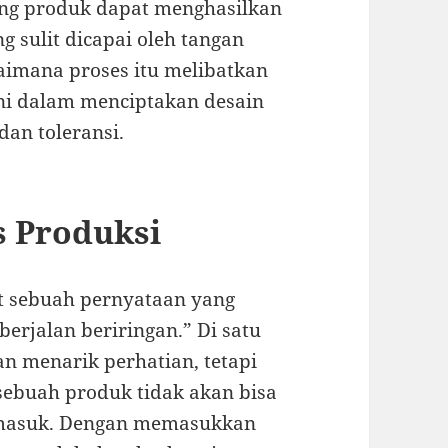
cang produk dapat menghasilkan
g sulit dicapai oleh tangan
imana proses itu melibatkan
eni dalam menciptakan desain
an toleransi.
s Produksi
at sebuah pernyataan yang
berjalan beriringan.” Di satu
kan menarik perhatian, tetapi
 sebuah produk tidak akan bisa
g masuk. Dengan memasukkan