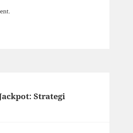
ent.
Jackpot: Strategi