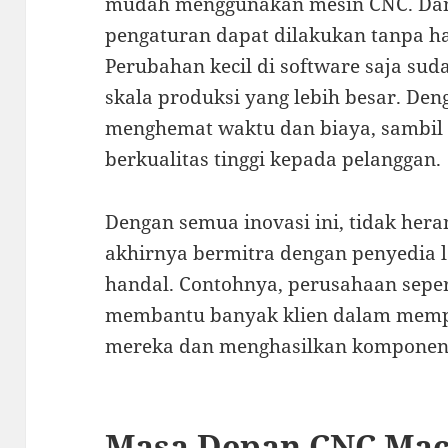
mudah menggunakan mesin CNC. Dan
pengaturan dapat dilakukan tanpa h
Perubahan kecil di software saja s
skala produksi yang lebih besar. Deng
menghemat waktu dan biaya, sambil
berkualitas tinggi kepada pelanggan.
Dengan semua inovasi ini, tidak her
akhirnya bermitra dengan penyedia 
handal. Contohnya, perusahaan sepe
membantu banyak klien dalam memp
mereka dan menghasilkan komponen 
Masa Depan CNC Mac