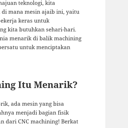
ajuan teknologi, kita
i mana mesin ajaib ini, yaitu
ekerja keras untuk
 kita butuhkan sehari-hari.
unia menarik di balik machining
 bersatu untuk menciptakan
ing Itu Menarik?
rik, ada mesin yang bisa
hnya menjadi bagian fisik
an dari CNC machining! Berkat