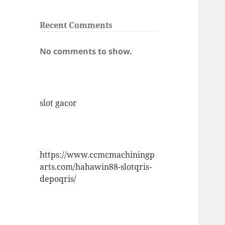
Recent Comments
No comments to show.
slot gacor
https://www.ccmcmachiningp
arts.com/hahawin88-slotqris-
depoqris/