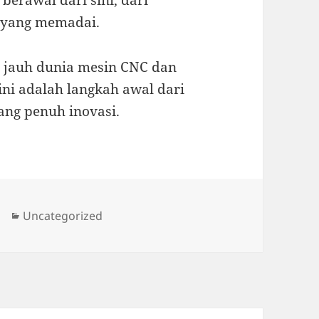
erawal dari sini, dari
i yang memadai.
ih jauh dunia mesin CNC dan
 ini adalah langkah awal dari
ang penuh inovasi.
Categories
Uncategorized