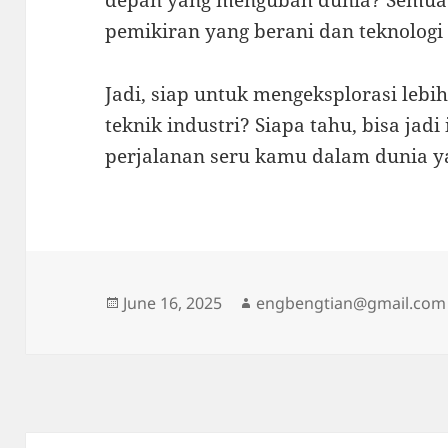
depan yang mengubah dunia? Semua b
pemikiran yang berani dan teknolog
Jadi, siap untuk mengeksplorasi leb
teknik industri? Siapa tahu, bisa jadi
perjalanan seru kamu dalam dunia y
Posted
Author
June 16, 2025
engbengtian@gmail.com
on