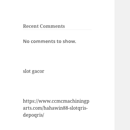
Recent Comments
No comments to show.
slot gacor
https://www.ccmcmachiningp
arts.com/hahawin88-slotqris-
depoqris/