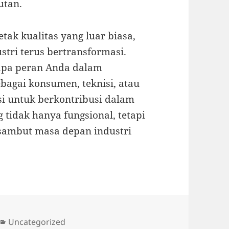
utan.
etak kualitas yang luar biasa,
tri terus bertransformasi.
apa peran Anda dalam
bagai konsumen, teknisi, atau
si untuk berkontribusi dalam
tidak hanya fungsional, tetapi
ta sambut masa depan industri
Categories
Uncategorized