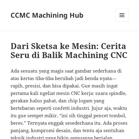
CCMC Machining Hub
MENU
AND
WIDGETS
Dari Sketsa ke Mesin: Cerita
Seru di Balik Machining CNC
Ada sesuatu yang magis saat gambar sederhana di
atas kertas tiba-tiba berubah jadi benda nyata—
rapih, presisi, dan bisa dipakai. Gue masih ingat
pertama kali ngeliat mesin CNC kerja: suara spindle,
gerakan halus pahat, dan chip logam yang
bertebaran seperti confetti industri. Jujur aja, waktu
itu gue sempet mikir, “ini sih tinggal pencet tombol,
beres.” Ternyata enggak sesederhana itu. Ada proses
panjang, kompromi desain, dan tentu aja sentuhan
teknik industri yang bikin semuanya berjalan.