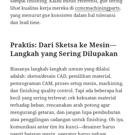
sampai finishing. Kalau butuh referensi, gue sering
lihat kualitas kerja mereka di
ccmcmachiningparts
,
yang menurut gue konsisten dalam hal toleransi
dan lead time.
Praktis: Dari Sketsa ke Mesin—
Langkah yang Sering Dilupakan
Biasanya langkah-langkah umum yang dilalui
adalah: sketsa/desain CAD, pemilihan material,
pemrograman CAM, proses setup mesin, machining,
dan finishing quality control. Tapi ada beberapa hal
kecil yang sering terlewat: cek kekuatan material
terhadap beban, rencanakan arah potong agar
mengurangi getaran, dan jangan lupa pembubutan
atau penggilingan cadangan untuk finishing. Oh iya,
komunikasi antar tim itu kunci—desainer harus
ngerti batasan mesin, operator harus paham