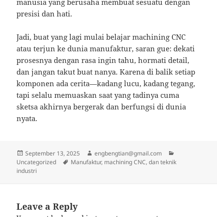
manusia yang berusaha membuat sesuatu dengan
presisi dan hati.
Jadi, buat yang lagi mulai belajar machining CNC
atau terjun ke dunia manufaktur, saran gue: dekati
prosesnya dengan rasa ingin tahu, hormati detail,
dan jangan takut buat nanya. Karena di balik setiap
komponen ada cerita—kadang lucu, kadang tegang,
tapi selalu memuaskan saat yang tadinya cuma
sketsa akhirnya bergerak dan berfungsi di dunia
nyata.
Posted
Author
Categories
September 13, 2025
engbengtian@gmail.com
on
Tags
Uncategorized
Manufaktur, machining CNC, dan teknik
industri
Leave a Reply