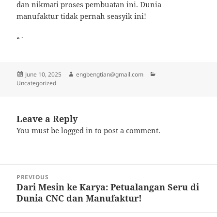
dan nikmati proses pembuatan ini. Dunia
manufaktur tidak pernah seasyik ini!
“`
Posted
Author
Categories
June 10, 2025
engbengtian@gmail.com
on
Uncategorized
Leave a Reply
You must be
logged in
to post a comment.
Post
PREVIOUS
navigation
Dari Mesin ke Karya: Petualangan Seru di
Previous
Dunia CNC dan Manufaktur!
post: