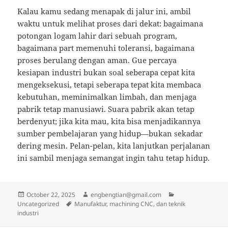
Kalau kamu sedang menapak di jalur ini, ambil
waktu untuk melihat proses dari dekat: bagaimana
potongan logam lahir dari sebuah program,
bagaimana part memenuhi toleransi, bagaimana
proses berulang dengan aman. Gue percaya
kesiapan industri bukan soal seberapa cepat kita
mengeksekusi, tetapi seberapa tepat kita membaca
kebutuhan, meminimalkan limbah, dan menjaga
pabrik tetap manusiawi. Suara pabrik akan tetap
berdenyut; jika kita mau, kita bisa menjadikannya
sumber pembelajaran yang hidup—bukan sekadar
dering mesin. Pelan-pelan, kita lanjutkan perjalanan
ini sambil menjaga semangat ingin tahu tetap hidup.
Posted
Author
Categories
October 22, 2025
engbengtian@gmail.com
on
Tags
Uncategorized
Manufaktur, machining CNC, dan teknik
industri