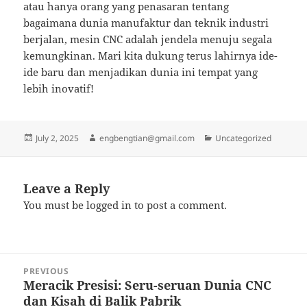
atau hanya orang yang penasaran tentang
bagaimana dunia manufaktur dan teknik industri
berjalan, mesin CNC adalah jendela menuju segala
kemungkinan. Mari kita dukung terus lahirnya ide-
ide baru dan menjadikan dunia ini tempat yang
lebih inovatif!
Posted
Author
Categories
July 2, 2025
engbengtian@gmail.com
Uncategorized
on
Leave a Reply
You must be
logged in
to post a comment.
Post
PREVIOUS
navigation
Meracik Presisi: Seru-seruan Dunia CNC
Previous
dan Kisah di Balik Pabrik
post: