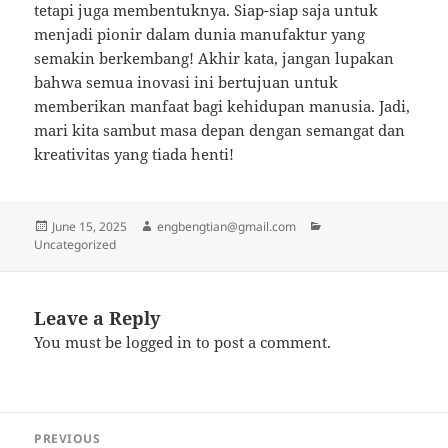
tetapi juga membentuknya. Siap-siap saja untuk
menjadi pionir dalam dunia manufaktur yang
semakin berkembang! Akhir kata, jangan lupakan
bahwa semua inovasi ini bertujuan untuk
memberikan manfaat bagi kehidupan manusia. Jadi,
mari kita sambut masa depan dengan semangat dan
kreativitas yang tiada henti!
Posted
Author
Categories
June 15, 2025
engbengtian@gmail.com
on
Uncategorized
Leave a Reply
You must be
logged in
to post a comment.
Post
PREVIOUS