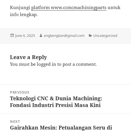
Kunjungi
platform www.ccmcmachiningparts
untuk
info lengkap.
Posted
Author
Categories
June 6, 2025
engbengtian@gmail.com
Uncategorized
on
Leave a Reply
You must be
logged in
to post a comment.
Post
PREVIOUS
navigation
Teknologi CNC & Dunia Machining:
Previous
Fondasi Industri Presisi Masa Kini
post:
NEXT
Gairahkan Mesin: Petualangan Seru di
Next