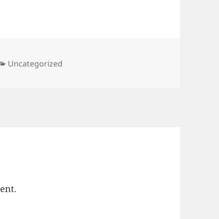
Categories
Uncategorized
ent.