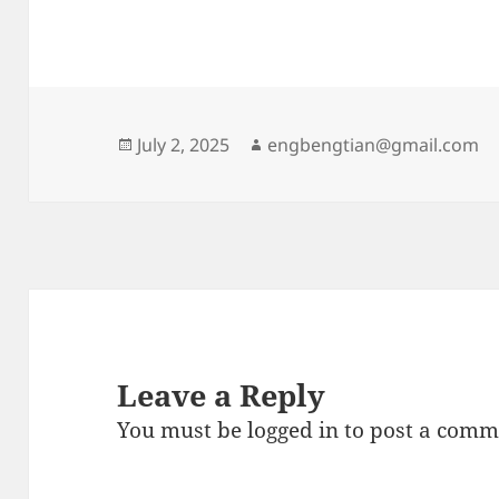
Posted
Author
July 2, 2025
engbengtian@gmail.com
on
Leave a Reply
You must be
logged in
to post a comm