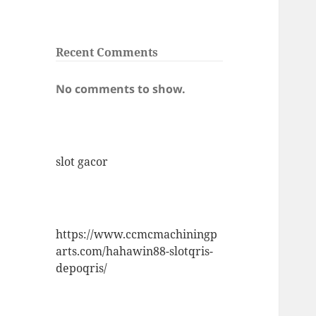
Recent Comments
No comments to show.
slot gacor
https://www.ccmcmachiningp
arts.com/hahawin88-slotqris-
depoqris/