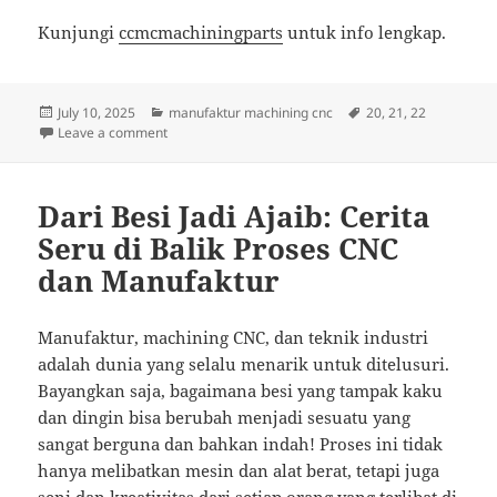
Kunjungi
ccmcmachiningparts
untuk info lengkap.
Posted
Categories
Tags
July 10, 2025
manufaktur machining cnc
20
,
21
,
22
on
on Menggali Dunia CNC: Dari Pikiran ke Prototipe de
Leave a comment
Dari Besi Jadi Ajaib: Cerita
Seru di Balik Proses CNC
dan Manufaktur
Manufaktur, machining CNC, dan teknik industri
adalah dunia yang selalu menarik untuk ditelusuri.
Bayangkan saja, bagaimana besi yang tampak kaku
dan dingin bisa berubah menjadi sesuatu yang
sangat berguna dan bahkan indah! Proses ini tidak
hanya melibatkan mesin dan alat berat, tetapi juga