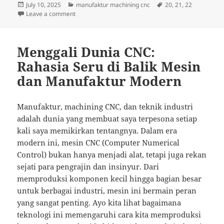
Posted
Categories
Tags
July 10, 2025
manufaktur machining cnc
20
,
21
,
22
on
on Menjelajahi Dunia CNC: Dari Pabrik ke Proyek Krea
Leave a comment
Menggali Dunia CNC:
Rahasia Seru di Balik Mesin
dan Manufaktur Modern
Manufaktur, machining CNC, dan teknik industri
adalah dunia yang membuat saya terpesona setiap
kali saya memikirkan tentangnya. Dalam era
modern ini, mesin CNC (Computer Numerical
Control) bukan hanya menjadi alat, tetapi juga rekan
sejati para pengrajin dan insinyur. Dari
memproduksi komponen kecil hingga bagian besar
untuk berbagai industri, mesin ini bermain peran
yang sangat penting. Ayo kita lihat bagaimana
teknologi ini memengaruhi cara kita memproduksi