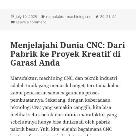
Posted
Categories
Tags
July 10, 2025
manufaktur machining cnc
20
,
21
,
22
on
on Dari Besi Jadi Karya: Serunya Petualangan di Dun
Leave a comment
Menjelajahi Dunia CNC: Dari
Pabrik ke Proyek Kreatif di
Garasi Anda
Manufaktur, machining CNC, dan teknik industri
adalah topik yang menarik banget, terutama kalau
kamu penasaran sama bagaimana proses
pembuatannya. Sekarang, dengan keberadaan
teknologi CNC yang semakin canggih, kita bisa
melihat seluk beluk dari dunia manufaktur yang
sebelumnya hanya bisa dinikmati oleh pabrik-
pabrik besar. Yuk, kita jelajahi bagaimana CNC