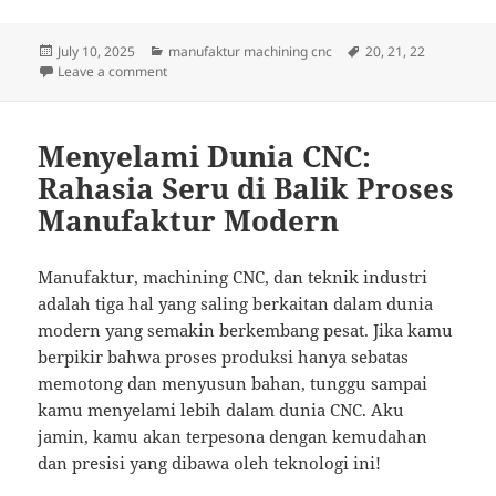
Posted
Categories
Tags
July 10, 2025
manufaktur machining cnc
20
,
21
,
22
on
on Menggali Dunia CNC: Rahasia Seru di Balik Mesi
Leave a comment
Menyelami Dunia CNC:
Rahasia Seru di Balik Proses
Manufaktur Modern
Manufaktur, machining CNC, dan teknik industri
adalah tiga hal yang saling berkaitan dalam dunia
modern yang semakin berkembang pesat. Jika kamu
berpikir bahwa proses produksi hanya sebatas
memotong dan menyusun bahan, tunggu sampai
kamu menyelami lebih dalam dunia CNC. Aku
jamin, kamu akan terpesona dengan kemudahan
dan presisi yang dibawa oleh teknologi ini!