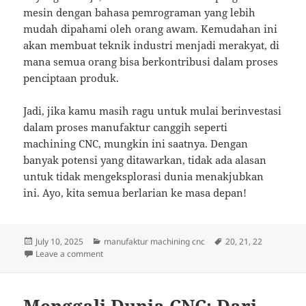
mesin dengan bahasa pemrograman yang lebih
mudah dipahami oleh orang awam. Kemudahan ini
akan membuat teknik industri menjadi merakyat, di
mana semua orang bisa berkontribusi dalam proses
penciptaan produk.
Jadi, jika kamu masih ragu untuk mulai berinvestasi
dalam proses manufaktur canggih seperti
machining CNC, mungkin ini saatnya. Dengan
banyak potensi yang ditawarkan, tidak ada alasan
untuk tidak mengeksplorasi dunia menakjubkan
ini. Ayo, kita semua berlarian ke masa depan!
Posted
Categories
Tags
July 10, 2025
manufaktur machining cnc
20
,
21
,
22
on
on Menyelami Dunia CNC: Rahasia Seru di Balik Pro
Leave a comment