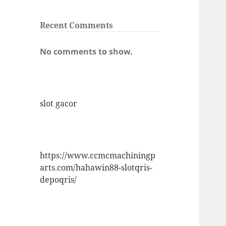
Recent Comments
No comments to show.
slot gacor
https://www.ccmcmachiningp
arts.com/hahawin88-slotqris-
depoqris/