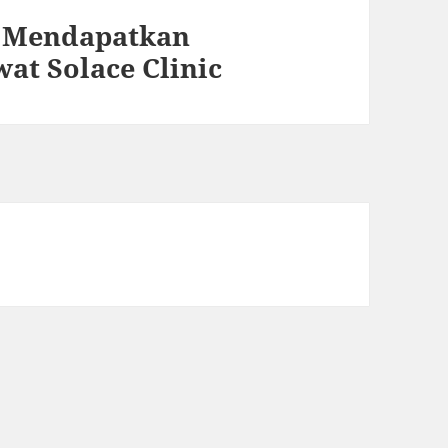
n Mendapatkan
at Solace Clinic