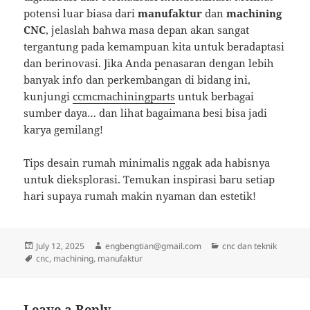
potensi luar biasa dari
manufaktur
dan
machining
CNC
, jelaslah bahwa masa depan akan sangat
tergantung pada kemampuan kita untuk beradaptasi
dan berinovasi. Jika Anda penasaran dengan lebih
banyak info dan perkembangan di bidang ini,
kunjungi
ccmcmachiningparts
untuk berbagai
sumber daya… dan lihat bagaimana besi bisa jadi
karya gemilang!
Tips desain rumah minimalis nggak ada habisnya
untuk dieksplorasi. Temukan inspirasi baru setiap
hari supaya rumah makin nyaman dan estetik!
Posted
Author
Categories
July 12, 2025
engbengtian@gmail.com
cnc dan teknik
on
Tags
cnc
,
machining
,
manufaktur
Leave a Reply