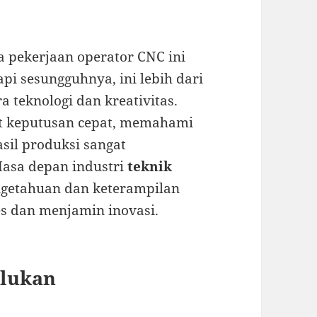
 pekerjaan operator CNC ini
api sesungguhnya, ini lebih dari
 teknologi dan kreativitas.
keputusan cepat, memahami
asil produksi sangat
Masa depan industri
teknik
ngetahuan dan keterampilan
s dan menjamin inovasi.
rlukan