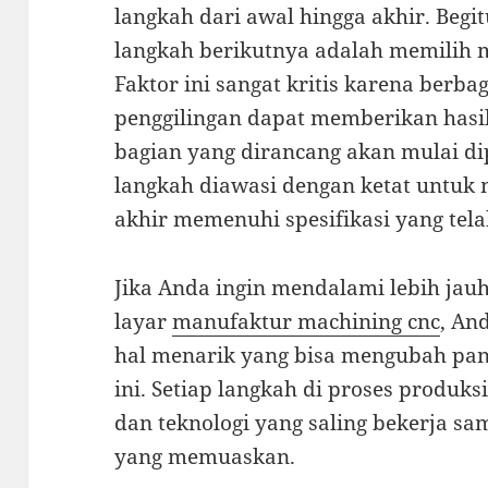
langkah dari awal hingga akhir. Begit
langkah berikutnya adalah memilih m
Faktor ini sangat kritis karena berba
penggilingan dapat memberikan hasil 
bagian yang dirancang akan mulai di
langkah diawasi dengan ketat untu
akhir memenuhi spesifikasi yang tela
Jika Anda ingin mendalami lebih jauh 
layar
manufaktur machining cnc
, An
hal menarik yang bisa mengubah pan
ini. Setiap langkah di proses produks
dan teknologi yang saling bekerja s
yang memuaskan.