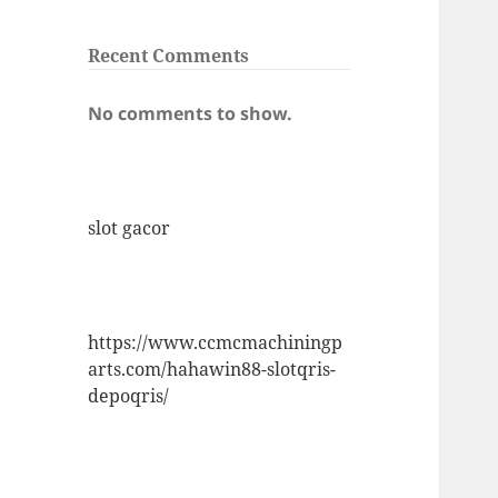
Recent Comments
No comments to show.
slot gacor
https://www.ccmcmachiningp
arts.com/hahawin88-slotqris-
depoqris/