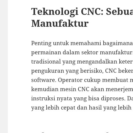
Teknologi CNC: Sebu
Manufaktur
Penting untuk memahami bagaimana
permainan dalam sektor manufaktur
tradisional yang mengandalkan kete
pengukuran yang berisiko, CNC beker
software. Operator cukup membuat m
kemudian mesin CNC akan menerjema
instruksi nyata yang bisa diproses.
yang lebih cepat dan hasil yang lebih