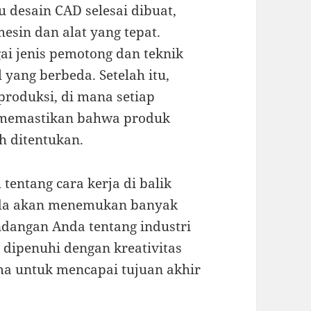
u desain CAD selesai dibuat,
esin dan alat yang tepat.
gai jenis pemotong dan teknik
yang berbeda. Setelah itu,
produksi, di mana setiap
k memastikan bahwa produk
h ditentukan.
tentang cara kerja di balik
da akan menemukan banyak
dangan Anda tentang industri
i dipenuhi dengan kreativitas
ama untuk mencapai tujuan akhir