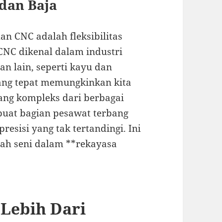
dan Baja
n CNC adalah fleksibilitas
NC dikenal dalam industri
n lain, seperti kayu dan
yang tepat memungkinkan kita
ng kompleks dari berbagai
uat bagian pesawat terbang
esisi yang tak tertandingi. Ini
lah seni dalam **rekayasa
 Lebih Dari