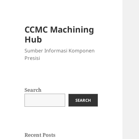
CCMC Machining
Hub
Sumber Informasi Komponen
Presisi
Search
SEARCH
Recent Posts