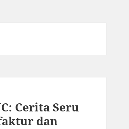
C: Cerita Seru
faktur dan