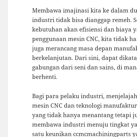
Membawa imajinasi kita ke dalam dun
industri tidak bisa dianggap remeh. S
kebutuhan akan efisiensi dan biaya y
penggunaan mesin CNC, kita tidak h
juga merancang masa depan manufakt
berkelanjutan. Dari sini, dapat dik
gabungan dari seni dan sains, di man
berhenti.
Bagi para pelaku industri, menjelaja
mesin CNC dan teknologi manufaktur
yang tidak hanya menantang tetapi j
membawa industri menuju tingkat yang
satu keunikan
ccmcmachiningparts
ya