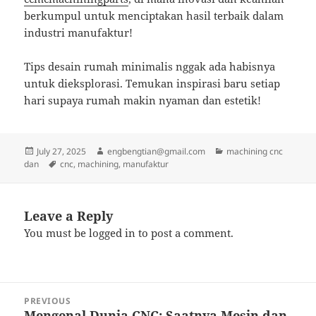
berkumpul untuk menciptakan hasil terbaik dalam
industri manufaktur!
Tips desain rumah minimalis nggak ada habisnya
untuk dieksplorasi. Temukan inspirasi baru setiap
hari supaya rumah makin nyaman dan estetik!
Posted
Author
Categories
July 27, 2025
engbengtian@gmail.com
machining cnc
on
Tags
dan
cnc
,
machining
,
manufaktur
Leave a Reply
You must be
logged in
to post a comment.
Post
PREVIOUS
navigation
Mengenal Dunia CNC: Saatnya Mesin dan
Previous