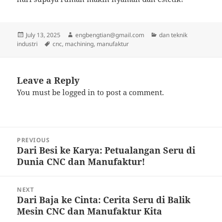
Posted
Author
Categories
July 13, 2025
engbengtian@gmail.com
dan teknik
on
Tags
industri
cnc
,
machining
,
manufaktur
Leave a Reply
You must be
logged in
to post a comment.
Post
PREVIOUS
navigation
Dari Besi ke Karya: Petualangan Seru di
Previous
Dunia CNC dan Manufaktur!
post:
NEXT
Dari Baja ke Cinta: Cerita Seru di Balik
Next
Mesin CNC dan Manufaktur Kita
post: