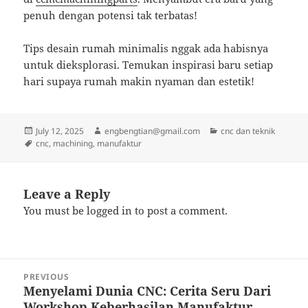
penuh dengan potensi tak terbatas!
Tips desain rumah minimalis nggak ada habisnya
untuk dieksplorasi. Temukan inspirasi baru setiap
hari supaya rumah makin nyaman dan estetik!
Posted
Author
Categories
July 12, 2025
engbengtian@gmail.com
cnc dan teknik
on
Tags
cnc
,
machining
,
manufaktur
Leave a Reply
You must be
logged in
to post a comment.
Post
PREVIOUS
navigation
Menyelami Dunia CNC: Cerita Seru Dari
Previous
Workshop Keberhasilan Manufaktur
post: