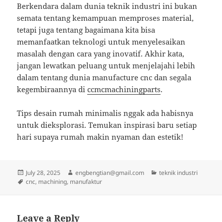
Berkendara dalam dunia teknik industri ini bukan
semata tentang kemampuan memproses material,
tetapi juga tentang bagaimana kita bisa
memanfaatkan teknologi untuk menyelesaikan
masalah dengan cara yang inovatif. Akhir kata,
jangan lewatkan peluang untuk menjelajahi lebih
dalam tentang dunia manufacture cnc dan segala
kegembiraannya di
ccmcmachiningparts
.
Tips desain rumah minimalis nggak ada habisnya
untuk dieksplorasi. Temukan inspirasi baru setiap
hari supaya rumah makin nyaman dan estetik!
Posted
Author
Categories
July 28, 2025
engbengtian@gmail.com
teknik industri
on
Tags
cnc
,
machining
,
manufaktur
Leave a Reply