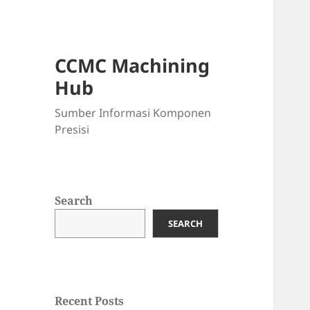
CCMC Machining
Hub
Sumber Informasi Komponen
Presisi
Search
SEARCH
Recent Posts