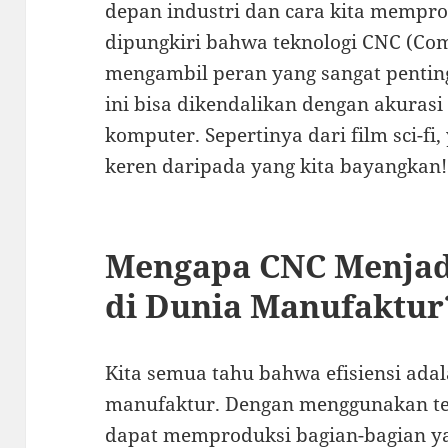
depan industri dan cara kita mempro
dipungkiri bahwa teknologi CNC (Com
mengambil peran yang sangat pentin
ini bisa dikendalikan dengan akurasi
komputer. Sepertinya dari film sci-fi,
keren daripada yang kita bayangkan!
Mengapa CNC Menjad
di Dunia Manufaktur
Kita semua tahu bahwa efisiensi ada
manufaktur. Dengan menggunakan te
dapat memproduksi bagian-bagian ya