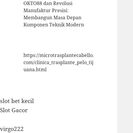
OKTO88 dan Revolusi
Manufaktur Presisi:
Membangun Masa Depan
Komponen Teknik Modern
https://microtrasplantecabello.
com/clinica_trasplante_pelo_tij
uana.html
slot bet kecil
Slot Gacor
virgo222