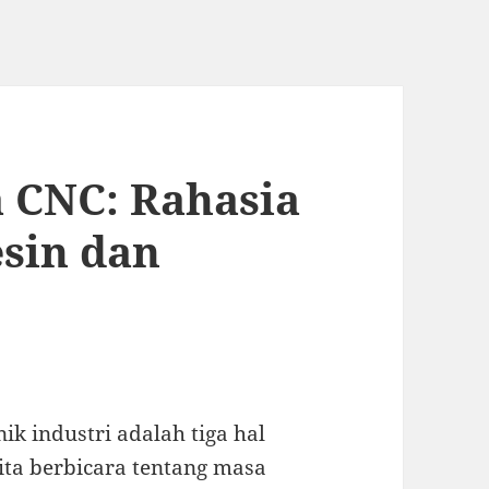
 CNC: Rahasia
esin dan
k industri adalah tiga hal
kita berbicara tentang masa