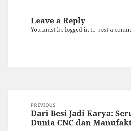
Leave a Reply
You must be
logged in
to post a comm
Post
navigation
PREVIOUS
Dari Besi Jadi Karya: Se
Previous
Dunia CNC dan Manufak
post: