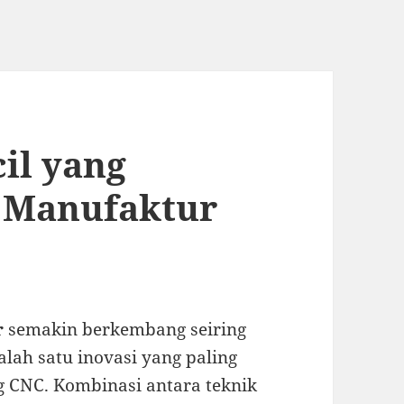
il yang
 Manufaktur
r
semakin berkembang seiring
alah satu inovasi yang paling
 CNC. Kombinasi antara teknik