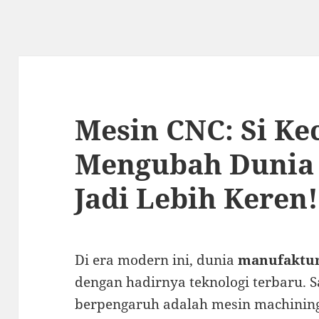
Mesin CNC: Si Kec
Mengubah Dunia
Jadi Lebih Keren!
Di era modern ini, dunia
manufaktu
dengan hadirnya teknologi terbaru. S
berpengaruh adalah mesin machining