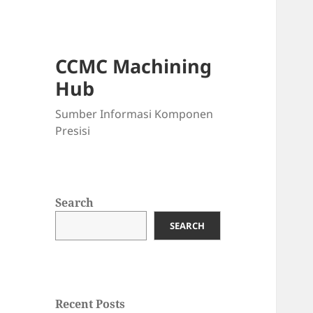
CCMC Machining
Hub
Sumber Informasi Komponen
Presisi
Search
SEARCH
Recent Posts