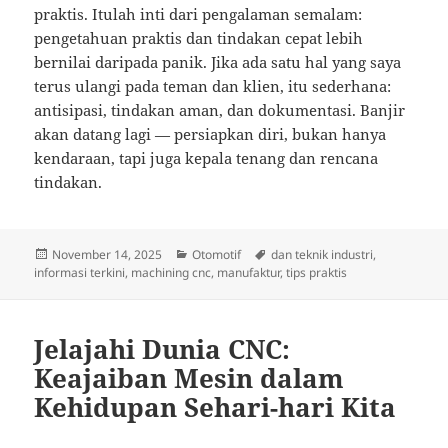
praktis. Itulah inti dari pengalaman semalam:
pengetahuan praktis dan tindakan cepat lebih
bernilai daripada panik. Jika ada satu hal yang saya
terus ulangi pada teman dan klien, itu sederhana:
antisipasi, tindakan aman, dan dokumentasi. Banjir
akan datang lagi — persiapkan diri, bukan hanya
kendaraan, tapi juga kepala tenang dan rencana
tindakan.
Posted
Categories
Tags
November 14, 2025
Otomotif
dan teknik industri
,
on
informasi terkini
,
machining cnc
,
manufaktur
,
tips praktis
Jelajahi Dunia CNC:
Keajaiban Mesin dalam
Kehidupan Sehari-hari Kita