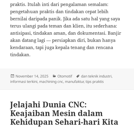
praktis. Itulah inti dari pengalaman semalam:
pengetahuan praktis dan tindakan cepat lebih
bernilai daripada panik. Jika ada satu hal yang saya
terus ulangi pada teman dan klien, itu sederhana:
antisipasi, tindakan aman, dan dokumentasi. Banjir
akan datang lagi — persiapkan diri, bukan hanya
kendaraan, tapi juga kepala tenang dan rencana
tindakan.
Posted
Categories
Tags
November 14, 2025
Otomotif
dan teknik industri
,
on
informasi terkini
,
machining cnc
,
manufaktur
,
tips praktis
Jelajahi Dunia CNC:
Keajaiban Mesin dalam
Kehidupan Sehari-hari Kita