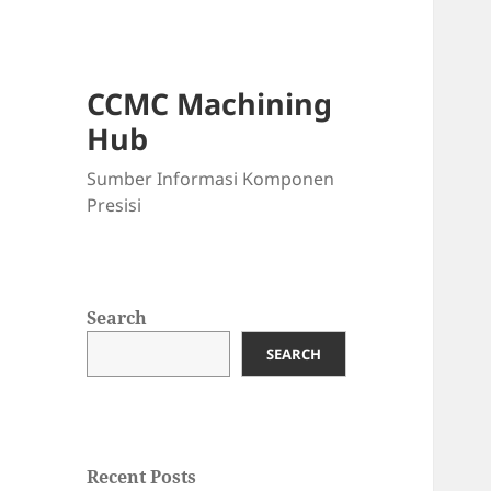
CCMC Machining
Hub
Sumber Informasi Komponen
Presisi
Search
SEARCH
Recent Posts