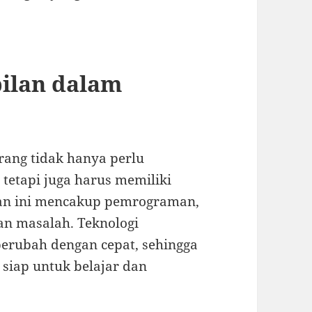
ilan dalam
rang tidak hanya perlu
tetapi juga harus memiliki
lan ini mencakup pemrograman,
an masalah. Teknologi
berubah dengan cepat, sehingga
s siap untuk belajar dan