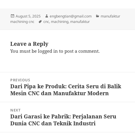
Posted
Author
Categories
August 5, 2025
engbengtian@gmail.com
manufaktur
on
Tags
machining cnc
cnc
,
machining
,
manufaktur
Leave a Reply
You must be
logged in
to post a comment.
Post
PREVIOUS
navigation
Dari Pipa ke Produk: Cerita Seru di Balik
Previous
Mesin CNC dan Manufaktur Modern
post:
NEXT
Dari Garasi ke Pabrik: Perjalanan Seru
Next
Dunia CNC dan Teknik Industri
post: