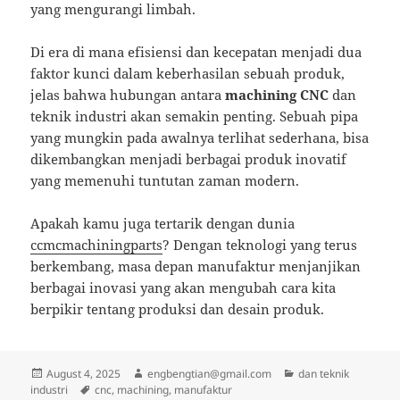
yang mengurangi limbah.
Di era di mana efisiensi dan kecepatan menjadi dua
faktor kunci dalam keberhasilan sebuah produk,
jelas bahwa hubungan antara
machining CNC
dan
teknik industri akan semakin penting. Sebuah pipa
yang mungkin pada awalnya terlihat sederhana, bisa
dikembangkan menjadi berbagai produk inovatif
yang memenuhi tuntutan zaman modern.
Apakah kamu juga tertarik dengan dunia
ccmcmachiningparts
? Dengan teknologi yang terus
berkembang, masa depan manufaktur menjanjikan
berbagai inovasi yang akan mengubah cara kita
berpikir tentang produksi dan desain produk.
Posted
Author
Categories
August 4, 2025
engbengtian@gmail.com
dan teknik
on
Tags
industri
cnc
,
machining
,
manufaktur