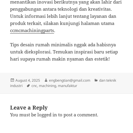
menantikan inovasi berikutnya yang akan lahir dari
penggabungan antara teknologi dan kreativitas.
Untuk informasi lebih lanjut tentang layanan dan
produk terkait, silakan kunjungi halaman utama
ccmcmachiningparts
.
Tips desain rumah minimalis nggak ada habisnya
untuk dieksplorasi. Temukan inspirasi baru setiap
hari supaya rumah makin nyaman dan estetik!
Posted
Author
Categories
August 4, 2025
engbengtian@gmail.com
dan teknik
on
Tags
industri
cnc
,
machining
,
manufaktur
Leave a Reply
You must be
logged in
to post a comment.