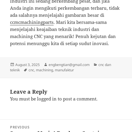
Industri ini sedang berkembang pesat, dan jika
Anda ingin mengikuti perkembangan terbaru, tidak
ada salahnya menjelajahi gambaran besar di
ccmcmachiningparts
. Mari kita bersama-sama
menjelajahi keajaiban teknik industri dan
machining CNC yang menarik! Penuh kejutan dan
potensi menunggu kita di setiap sudut inovasi.
Posted
Author
Categories
August 3, 2025
engbengtian@gmail.com
cnc dan
on
Tags
teknik
cnc
,
machining
,
manufaktur
Leave a Reply
You must be
logged in
to post a comment.
Post
PREVIOUS
navigation