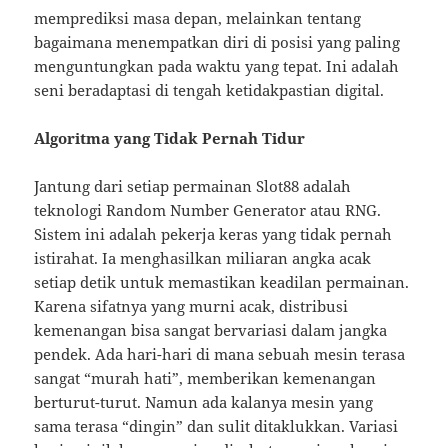
memprediksi masa depan, melainkan tentang
bagaimana menempatkan diri di posisi yang paling
menguntungkan pada waktu yang tepat. Ini adalah
seni beradaptasi di tengah ketidakpastian digital.
Algoritma yang Tidak Pernah Tidur
Jantung dari setiap permainan Slot88 adalah
teknologi Random Number Generator atau RNG.
Sistem ini adalah pekerja keras yang tidak pernah
istirahat. Ia menghasilkan miliaran angka acak
setiap detik untuk memastikan keadilan permainan.
Karena sifatnya yang murni acak, distribusi
kemenangan bisa sangat bervariasi dalam jangka
pendek. Ada hari-hari di mana sebuah mesin terasa
sangat “murah hati”, memberikan kemenangan
berturut-turut. Namun ada kalanya mesin yang
sama terasa “dingin” dan sulit ditaklukkan. Variasi