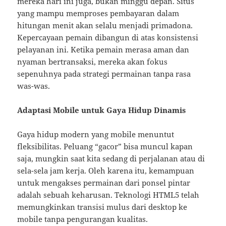
mereka hari ini juga, bukan minggu depan. Situs
yang mampu memproses pembayaran dalam
hitungan menit akan selalu menjadi primadona.
Kepercayaan pemain dibangun di atas konsistensi
pelayanan ini. Ketika pemain merasa aman dan
nyaman bertransaksi, mereka akan fokus
sepenuhnya pada strategi permainan tanpa rasa
was-was.
Adaptasi Mobile untuk Gaya Hidup Dinamis
Gaya hidup modern yang mobile menuntut
fleksibilitas. Peluang “gacor” bisa muncul kapan
saja, mungkin saat kita sedang di perjalanan atau di
sela-sela jam kerja. Oleh karena itu, kemampuan
untuk mengakses permainan dari ponsel pintar
adalah sebuah keharusan. Teknologi HTML5 telah
memungkinkan transisi mulus dari desktop ke
mobile tanpa pengurangan kualitas.