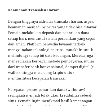
Keamanan Transaksi Harian
Dengan tingginya aktivitas transaksi harian, aspek
keamanan menjadi prioritas yang tidak bisa ditawar.
Pemain melakukan deposit dan penarikan dana
setiap hari, menuntut sistem perbankan yang cepat
dan aman. Platform penyedia layanan terbaik
menggunakan teknologi enkripsi mutakhir untuk
melindungi setiap bit data keuangan. Mereka juga
menyediakan berbagai metode pembayaran, mulai
dari transfer bank konvensional, dompet digital (e-
wallet), hingga mata uang kripto untuk
memfasilitasi kecepatan transaksi.
Kecepatan proses penarikan dana (withdraw)
seringkali menjadi tolak ukur kredibilitas sebuah
situs. Pemain ingin menikmati hasil kemenangan