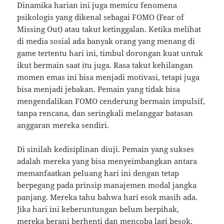
Dinamika harian ini juga memicu fenomena
psikologis yang dikenal sebagai FOMO (Fear of
Missing Out) atau takut ketinggalan. Ketika melihat
di media sosial ada banyak orang yang menang di
game tertentu hari ini, timbul dorongan kuat untuk
ikut bermain saat itu juga. Rasa takut kehilangan
momen emas ini bisa menjadi motivasi, tetapi juga
bisa menjadi jebakan. Pemain yang tidak bisa
mengendalikan FOMO cenderung bermain impulsif,
tanpa rencana, dan seringkali melanggar batasan
anggaran mereka sendiri.
Di sinilah kedisiplinan diuji. Pemain yang sukses
adalah mereka yang bisa menyeimbangkan antara
memanfaatkan peluang hari ini dengan tetap
berpegang pada prinsip manajemen modal jangka
panjang. Mereka tahu bahwa hari esok masih ada.
Jika hari ini keberuntungan belum berpihak,
mereka berani berhenti dan mencoba lagi besok.