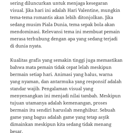
sering diluncurkan untuk menjaga kesegaran
visual. Jika hari ini adalah Hari Valentine, mungkin
tema-tema romantis akan lebih ditonjolkan. Jika
sedang musim Piala Dunia, tema sepak bola akan
mendominasi. Relevansi tema ini membuat pemain
merasa terhubung dengan apa yang sedang terjadi
di dunia nyata.
Kualitas grafis yang semakin tinggi juga memastikan
bahwa mata pemain tidak cepat lelah meskipun
bermain setiap hari. Animasi yang halus, warna
yang nyaman, dan antarmuka yang responsif adalah
standar wajib. Pengalaman visual yang
menyenangkan ini menjadi nilai tambah. Meskipun
tujuan utamanya adalah kemenangan, proses
bermain itu sendiri haruslah menghibur. Sebuah
game yang bagus adalah game yang tetap asyik
dimainkan meskipun kita sedang tidak menang
besar.