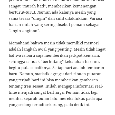
sangat “murah hati”, memberikan kemenangan
berturut-turut. Namun ada kalanya mesin yang
sama terasa “dingin” dan sulit ditaklukkan. Variasi
harian inilah yang sering disebut pemain sebagai
“angin-anginan”.
Memahami bahwa mesin tidak memiliki memori
adalah langkah awal yang penting. Mesin tidak ingat
bahwa ia baru saja memberikan jackpot kemarin,
sehingga ia tidak “berhutang” kekalahan hari ini,
begitu pula sebaliknya. Setiap hari adalah lembaran
baru. Namun, statistik agregat dari ribuan putaran
yang terjadi hari ini bisa memberikan gambaran
tentang tren sesaat. Inilah mengapa informasi real-
time menjadi sangat berharga. Pemain tidak lagi
melihat sejarah bulan lalu, mereka fokus pada apa
yang sedang terjadi sekarang, pada detik ini.