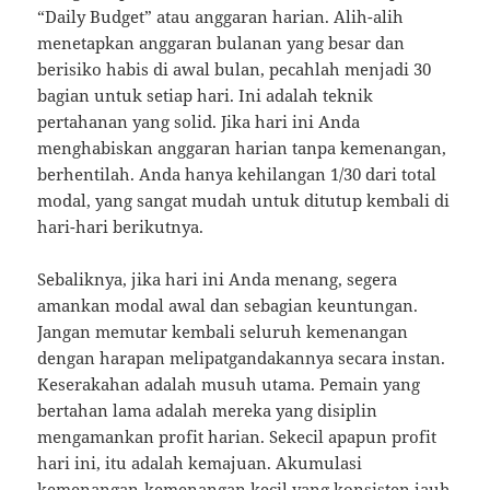
“Daily Budget” atau anggaran harian. Alih-alih
menetapkan anggaran bulanan yang besar dan
berisiko habis di awal bulan, pecahlah menjadi 30
bagian untuk setiap hari. Ini adalah teknik
pertahanan yang solid. Jika hari ini Anda
menghabiskan anggaran harian tanpa kemenangan,
berhentilah. Anda hanya kehilangan 1/30 dari total
modal, yang sangat mudah untuk ditutup kembali di
hari-hari berikutnya.
Sebaliknya, jika hari ini Anda menang, segera
amankan modal awal dan sebagian keuntungan.
Jangan memutar kembali seluruh kemenangan
dengan harapan melipatgandakannya secara instan.
Keserakahan adalah musuh utama. Pemain yang
bertahan lama adalah mereka yang disiplin
mengamankan profit harian. Sekecil apapun profit
hari ini, itu adalah kemajuan. Akumulasi
kemenangan-kemenangan kecil yang konsisten jauh