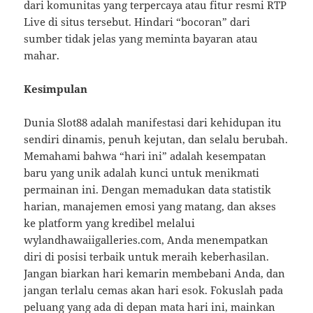
dari komunitas yang terpercaya atau fitur resmi RTP
Live di situs tersebut. Hindari “bocoran” dari
sumber tidak jelas yang meminta bayaran atau
mahar.
Kesimpulan
Dunia Slot88 adalah manifestasi dari kehidupan itu
sendiri dinamis, penuh kejutan, dan selalu berubah.
Memahami bahwa “hari ini” adalah kesempatan
baru yang unik adalah kunci untuk menikmati
permainan ini. Dengan memadukan data statistik
harian, manajemen emosi yang matang, dan akses
ke platform yang kredibel melalui
wylandhawaiigalleries.com, Anda menempatkan
diri di posisi terbaik untuk meraih keberhasilan.
Jangan biarkan hari kemarin membebani Anda, dan
jangan terlalu cemas akan hari esok. Fokuslah pada
peluang yang ada di depan mata hari ini, mainkan