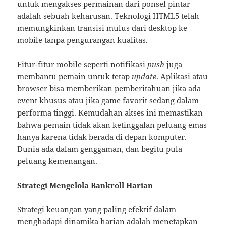
untuk mengakses permainan dari ponsel pintar
adalah sebuah keharusan. Teknologi HTML5 telah
memungkinkan transisi mulus dari desktop ke
mobile tanpa pengurangan kualitas.
Fitur-fitur mobile seperti notifikasi
push
juga
membantu pemain untuk tetap
update
. Aplikasi atau
browser bisa memberikan pemberitahuan jika ada
event khusus atau jika game favorit sedang dalam
performa tinggi. Kemudahan akses ini memastikan
bahwa pemain tidak akan ketinggalan peluang emas
hanya karena tidak berada di depan komputer.
Dunia ada dalam genggaman, dan begitu pula
peluang kemenangan.
Strategi Mengelola Bankroll Harian
Strategi keuangan yang paling efektif dalam
menghadapi dinamika harian adalah menetapkan