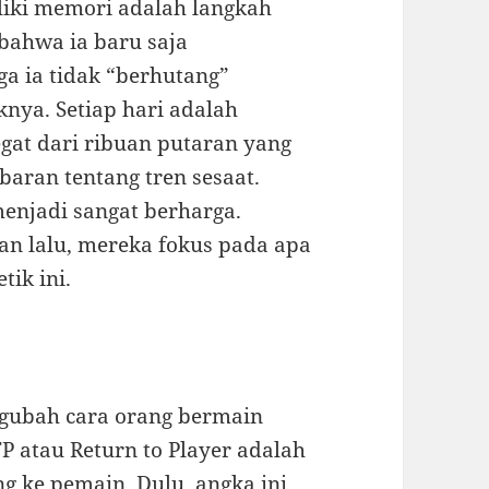
iki memori adalah langkah
 bahwa ia baru saja
a ia tidak “berhutang”
iknya. Setiap hari adalah
egat dari ribuan putaran yang
baran tentang tren sesaat.
menjadi sangat berharga.
lan lalu, mereka fokus pada apa
tik ini.
ngubah cara orang bermain
P atau Return to Player adalah
g ke pemain. Dulu, angka ini