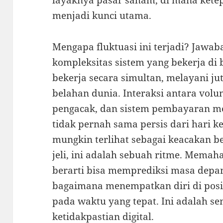
layaknya pasar saham, di mana kete
menjadi kunci utama.
Mengapa fluktuasi ini terjadi? Jawab
kompleksitas sistem yang bekerja di b
bekerja secara simultan, melayani j
belahan dunia. Interaksi antara volu
pengacak, dan sistem pembayaran me
tidak pernah sama persis dari hari k
mungkin terlihat sebagai keacakan 
jeli, ini adalah sebuah ritme. Memah
berarti bisa memprediksi masa depa
bagaimana menempatkan diri di posi
pada waktu yang tepat. Ini adalah se
ketidakpastian digital.