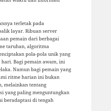
patan waktu dan informasi
annya terletak pada
alik layar. Ribuan server
utaan pemain dari berbagai
me taruhan, algoritma
nciptakan pola-pola unik yang
e hari. Bagi pemain awam, ini
belaka. Namun bagi pemain yang
ami ritme harian ini bukan
n, melainkan tentang
si yang paling menguntungkan
ni beradaptasi di tengah