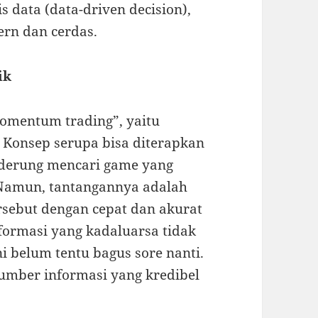
 data (data-driven decision),
rn dan cerdas.
ik
momentum trading”, yaitu
 Konsep serupa bisa diterapkan
nderung mencari game yang
 Namun, tantangannya adalah
sebut dengan cepat dan akurat
nformasi yang kadaluarsa tidak
i belum tentu bagus sore nanti.
sumber informasi yang kredibel