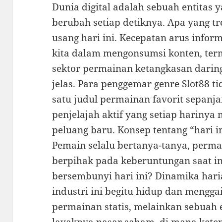
Dunia digital adalah sebuah entitas 
berubah setiap detiknya. Apa yang tr
usang hari ini. Kecepatan arus infor
kita dalam mengonsumsi konten, ter
sektor permainan ketangkasan daring,
jelas. Para penggemar genre Slot88 t
satu judul permainan favorit sepanj
penjelajah aktif yang setiap harinya
peluang baru. Konsep tentang “hari in
Pemain selalu bertanya-tanya, perm
berpihak pada keberuntungan saat in
bersembunyi hari ini? Dinamika har
industri ini begitu hidup dan mengga
permainan statis, melainkan sebuah 