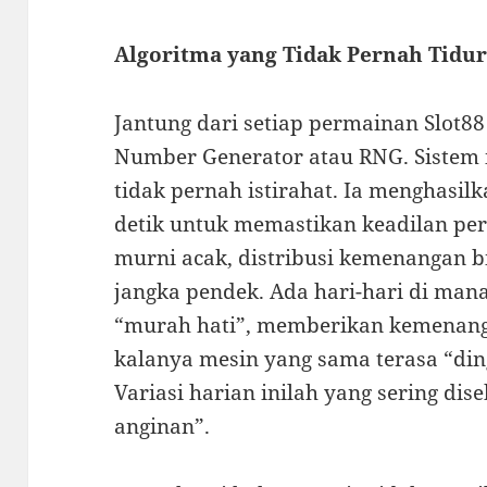
Algoritma yang Tidak Pernah Tidu
Jantung dari setiap permainan Slot8
Number Generator atau RNG. Sistem i
tidak pernah istirahat. Ia menghasil
detik untuk memastikan keadilan pe
murni acak, distribusi kemenangan b
jangka pendek. Ada hari-hari di man
“murah hati”, memberikan kemenang
kalanya mesin yang sama terasa “ding
Variasi harian inilah yang sering dis
anginan”.